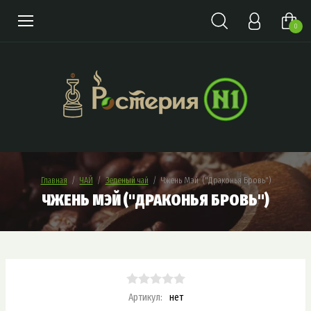
0
Главная
  /  
ЧАЙ
  /  
Зеленый чай
  /  Чжень Мэй  ("Драконья Бровь")
ЧЖЕНЬ МЭЙ ("ДРАКОНЬЯ БРОВЬ")
Артикул:
нет